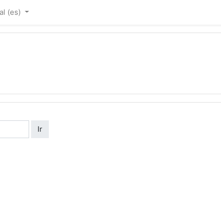
 ‎(es)‎
Ir